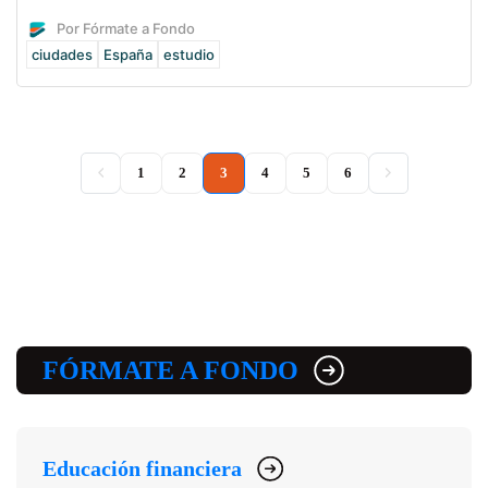
Por Fórmate a Fondo
ciudades
España
estudio
(current)
1
2
3
4
5
6
FÓRMATE A FONDO
Educación financiera