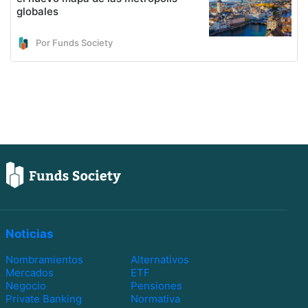
globales
Por Funds Society
Noticias
Nombramientos
Alternativos
Mercados
ETF
Negocio
Pensiones
Private Banking
Normativa