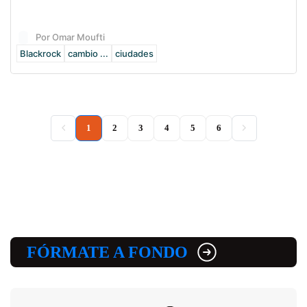
Por Omar Moufti
Blackrock
cambio ...
ciudades
(current)
1
2
3
4
5
6
FÓRMATE A FONDO