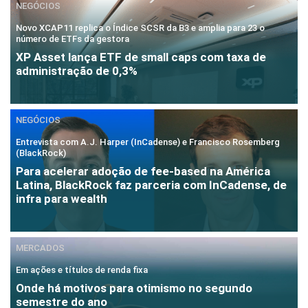
NEGÓCIOS
Novo XCAP11 replica o Índice SCSR da B3 e amplia para 23 o
número de ETFs da gestora
XP Asset lança ETF de small caps com taxa de
administração de 0,3%
NEGÓCIOS
Entrevista com A.J. Harper (InCadense) e Francisco Rosemberg
(BlackRock)
Para acelerar adoção de fee-based na América
Latina, BlackRock faz parceria com InCadense, de
infra para wealth
MERCADOS
Em ações e títulos de renda fixa
Onde há motivos para otimismo no segundo
semestre do ano