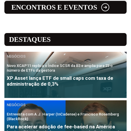
ENCONTROS E EVENTOS
DESTAQUES
NEGÓCIOS
Novo XCAP11 replica o Índice SCSR da B3 e amplia para 23 o
número de ETFs da gestora
XP Asset lança ETF de small caps com taxa de
administração de 0,3%
NEGÓCIOS
Entrevista com A.J. Harper (InCadense) e Francisco Rosemberg
(BlackRock)
Para acelerar adoção de fee-based na América