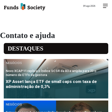
09 ago 2026
Contato e ajuda
DESTAQUES
NEGÓCIOS
Novo XCAP11 replica o Índice SCSR da B3 e amplia para 23 o
número de ETFs da gestora
XP Asset lança ETF de small caps com taxa de
administração de 0,3%
NEGÓCIOS