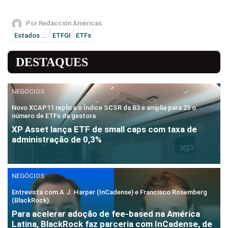
Por Redacción Américas
Estados ...
ETFGI
ETFs
DESTAQUES
NEGÓCIOS
Novo XCAP11 replica o Índice SCSR da B3 e amplia para 23 o
número de ETFs da gestora
XP Asset lança ETF de small caps com taxa de
administração de 0,3%
NEGÓCIOS
Entrevista com A.J. Harper (InCadense) e Francisco Rosemberg
(BlackRock)
Para acelerar adoção de fee-based na América
Latina, BlackRock faz parceria com InCadense, de