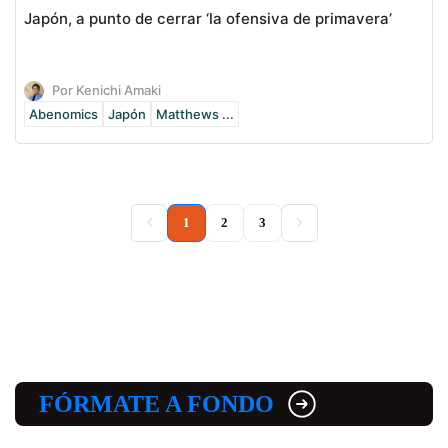
Japón, a punto de cerrar ‘la ofensiva de primavera’
Por Kenichi Amaki
Abenomics
Japón
Matthews ...
(current)
1
2
3
FÓRMATE A FONDO