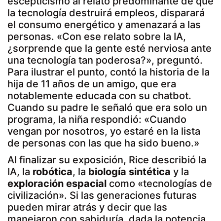
escepticismo al relato predominante de que
la tecnología destruirá empleos, disparará
el consumo energético y amenazará a las
personas. «Con ese relato sobre la IA,
¿sorprende que la gente esté nerviosa ante
una tecnología tan poderosa?», preguntó.
Para ilustrar el punto, contó la historia de la
hija de 11 años de un amigo, que era
notablemente educada con su chatbot.
Cuando su padre le señaló que era solo un
programa, la niña respondió: «Cuando
vengan por nosotros, yo estaré en la lista
de personas con las que ha sido bueno.»
Al finalizar su exposición, Rice describió la
IA, la
robótica
, la
biología sintética
y la
exploración espacial
como «tecnologías de
civilización». Si las generaciones futuras
pueden mirar atrás y decir que las
manejaron con sabiduría, dada la potencia