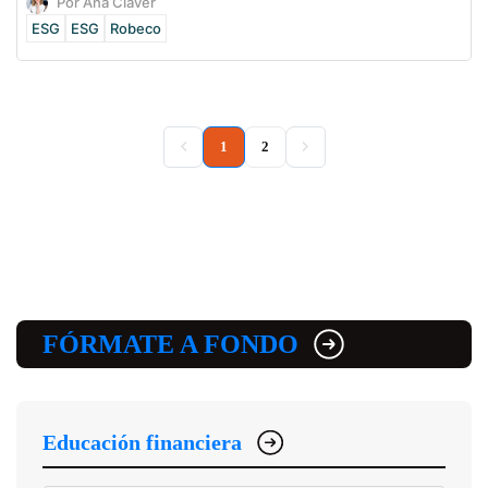
Por Ana Claver
ESG
ESG
Robeco
(current)
1
2
FÓRMATE A FONDO
Educación financiera