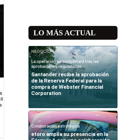
LO MÁS ACTUAL
NEGOCIO
La operación se completará tras las
aprobaciones regulatorias
Santander recibe la aprobación
de la Reserva Federal para la
compra de Webster Financial
s
Corporation
ll
a
NEGOCIO
Colaboración estratégica
etoro amplía su presencia en la