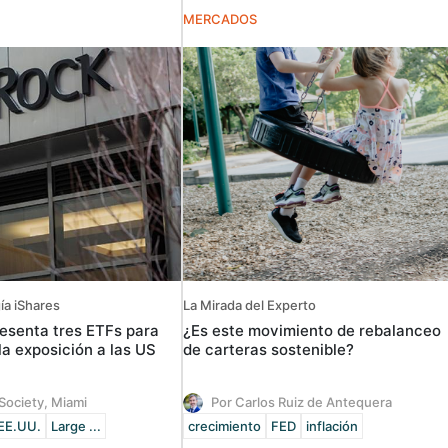
MERCADOS
ía iShares
La Mirada del Experto
esenta tres ETFs para
¿Es este movimiento de rebalanceo
la exposición a las US
de carteras sostenible?
Society, Miami
Por Carlos Ruiz de Antequera
EE.UU.
Large ...
crecimiento
FED
inflación