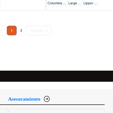
Columbia ...
Large ...
Lipper ...
(current)
or
1
2
Siguiente
Asesoramiento