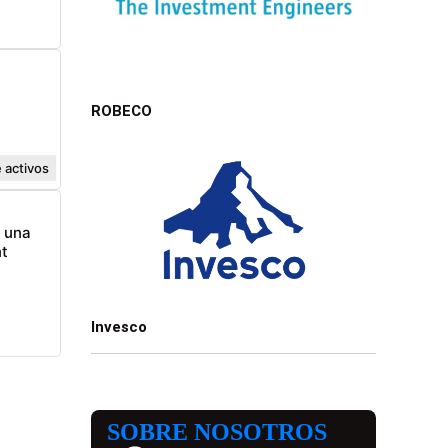
ROBECO
 activos
n una
t
Invesco
SOBRE NOSOTROS