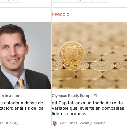
NEGOCIO
on Investors
Olympus Equity Europe FI
le estadounidense de
atl Capital lanza un fondo de renta
zación: análisis de los
variable que invierte en compañías
líderes europeas
ah Buckley
Por Funds Society, Madrid