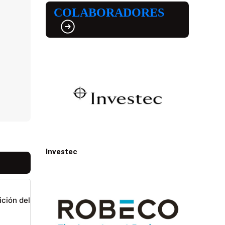
COLABORADORES
Investec
ición del