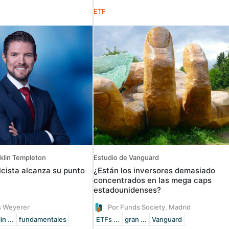
ETF
nklin Templeton
Estudio de Vanguard
lcista alcanza su punto
¿Están los inversores demasiado
concentrados en las mega caps
estadounidenses?
s Weyerer
Por Funds Society, Madrid
in ...
fundamentales
ETFs ...
gran ...
Vanguard