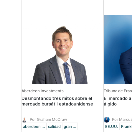
Aberdeen Investments
Tribuna de Fra
Desmontando tres mitos sobre el
El mercado a
mercado bursátil estadounidense
álgido
Por Graham McCraw
Por Marcu
aberdeen ...
calidad
gran ...
EE.UU.
Frankl