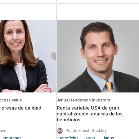
access Value
Janus Henderson Investors
empresas de calidad
Renta variable USA de gran
capitalización: análisis de los
beneficios
ravo
Por Jeremiah Buckley
empresas
beneficios ...
gran ...
Janus ...