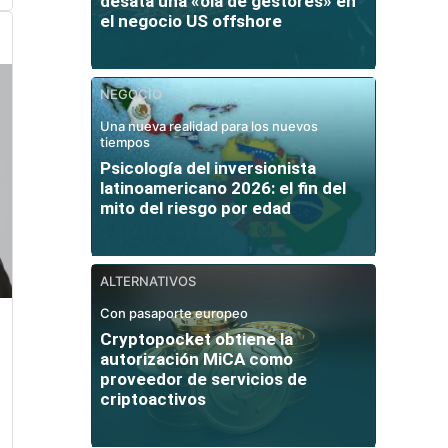
desata una «ola de gestores» en
el negocio US offshore
NEGOCIO
Una nueva realidad para los nuevos
tiempos
Psicología del inversionista
latinoamericano 2026: el fin del
mito del riesgo por edad
ALTERNATIVOS
Con pasaporte europeo
Cryptopocket obtiene la
autorización MiCA como
proveedor de servicios de
criptoactivos