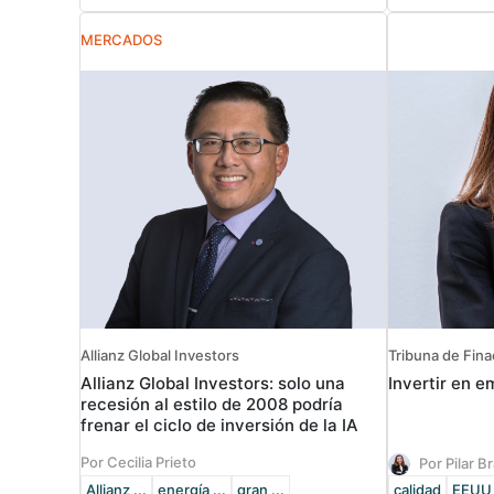
MERCADOS
Allianz Global Investors
Tribuna de Fin
Allianz Global Investors: solo una
Invertir en 
recesión al estilo de 2008 podría
frenar el ciclo de inversión de la IA
Por Cecilia Prieto
Por Pilar B
Allianz ...
energía ...
gran ...
calidad
EEUU