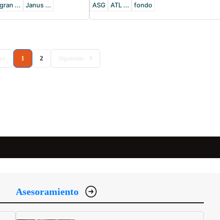
gran ...
Janus ...
ASG
ATL ...
fondo
(current)
or
1
2
Siguiente
Asesoramiento