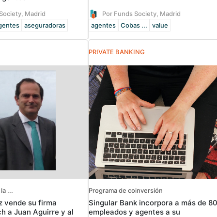
Society, Madrid
Por Funds Society, Madrid
gentes
aseguradoras
agentes
Cobas ...
value
PRIVATE BANKING
a ...
Programa de coinversión
z vende su firma
Singular Bank incorpora a más de 8
h a Juan Aguirre y al
empleados y agentes a su