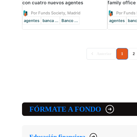
con cuatro nuevos agentes
family offic
Por Funds Society, Madrid
Por Funds 
agentes
banca ...
Banco ...
agentes
banca
(current
Anterior
1
2
FÓRMATE A FONDO
Educación financiera