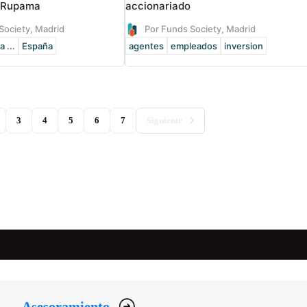
e Rupama
accionariado
Society, Madrid
Por Funds Society, Madrid
 ...
España
agentes
empleados
inversion
)
3
4
5
6
7
Siguiente
Asesoramiento