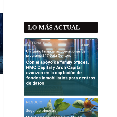
LO MÁS ACTUAL
ALTERNATIVOS
Un fondo financia las operaciones del
programa 247 Data Centers
Con el apoyo de family offices,
HMC Capital y Arch Capital
avanzan en la captación de
fondos inmobiliarios para centros
de datos
NEGOCIO
Segundo trimestre