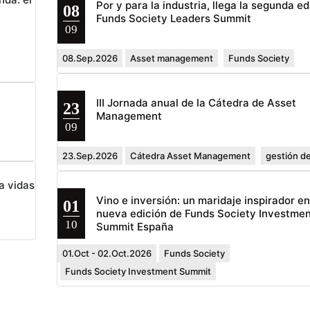
Por y para la industria, llega la segunda ed
08
Funds Society Leaders Summit
09
08.Sep.2026
Asset management
Funds Society
III Jornada anual de la Cátedra de Asset
23
Management
09
23.Sep.2026
Cátedra Asset Management
gestión de
a vidas
Vino e inversión: un maridaje inspirador e
01
nueva edición de Funds Society Investmen
10
Summit España
01.Oct - 02.Oct.2026
Funds Society
Funds Society Investment Summit