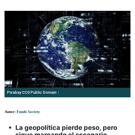
Pixabay CC0 Public Domain
Autor:
Funds Society
La geopolítica pierde peso, pero
sigue marcando el escenario