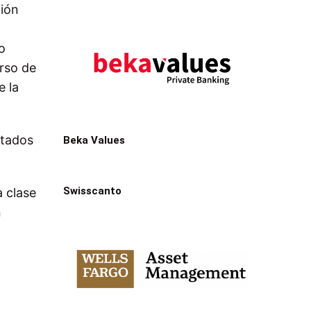
tión
o
erso de
e la
stados
Beka Values
Swisscanto
 clase
n