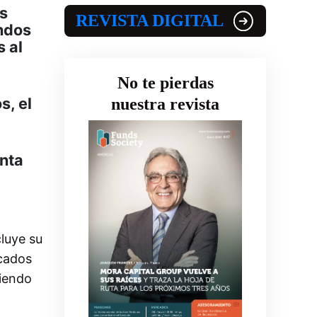
es
REVISTA DIGITAL
ondos
s al
No te pierdas
s, el
nuestra revista
enta
luye su
rcados
giendo