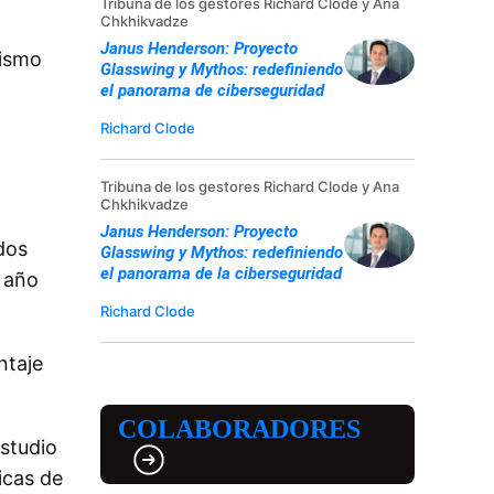
Tribuna de los gestores Richard Clode y Ana
Chkhikvadze
Janus Henderson: Proyecto
mismo
Glasswing y Mythos: redefiniendo
el panorama de ciberseguridad
Richard Clode
Tribuna de los gestores Richard Clode y Ana
Chkhikvadze
Janus Henderson: Proyecto
dos
Glasswing y Mythos: redefiniendo
el panorama de la ciberseguridad
l año
Richard Clode
ntaje
COLABORADORES
estudio
icas de