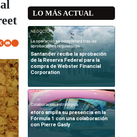
al
LO MÁS ACTUAL
reet
NEGOCIO
La operación se completará tras las
aprobaciones regulatorias
Santander recibe la aprobación
de la Reserva Federal para la
compra de Webster Financial
Corporation
NEGOCIO
Colaboración estratégica
etoro amplía su presencia en la
Fórmula 1 con una colaboración
con Pierre Gasly