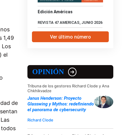
Edición Américas
REVISTA 47 AMERICAS, JUNIO 2026
inos
Ver último número
s 1,49
. Los
) el
OPINIÓN
do
a
Tribuna de los gestores Richard Clode y Ana
Chkhikvadze
Janus Henderson: Proyecto
idad de
Glasswing y Mythos: redefiniendo
el panorama de cybersecurity
esentan
 Las
Richard Clode
 todos