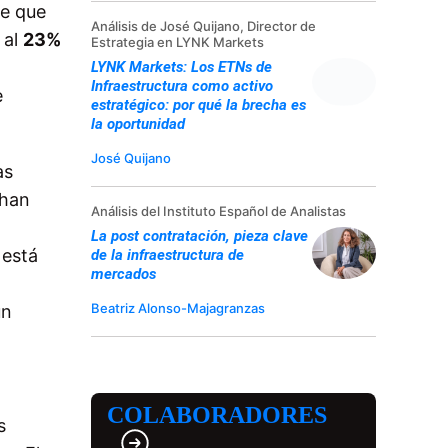
de que
Análisis de José Quijano, Director de
 al
23%
Estrategia en LYNK Markets
LYNK Markets: Los ETNs de
Infraestructura como activo
e
estratégico: por qué la brecha es
la oportunidad
José Quijano
as
 han
Análisis del Instituto Español de Analistas
La post contratación, pieza clave
 está
de la infraestructura de
mercados
Beatriz Alonso-Majagranzas
un
COLABORADORES
s