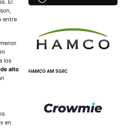
s. El
 son,
ó entre
 menor
ón
a los
de alto
HAMCO AM SGIIC
án
os
es en