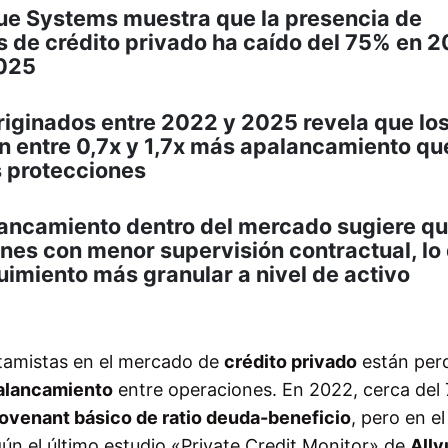
lvue Systems muestra que la presencia de
 de crédito privado ha caído del 75% en 2
2025
originados entre 2022 y 2025 revela que lo
n entre 0,7x y 1,7x más apalancamiento qu
s protecciones
lancamiento dentro del mercado sugiere qu
nes con menor supervisión contractual, lo
uimiento más granular a nivel de activo
stamistas en el mercado de
crédito privado
están per
palancamiento
entre operaciones. En 2022, cerca del
ovenant básico de ratio deuda-beneficio
, pero en e
gún el último estudio «Private Credit Monitor» de
Allv