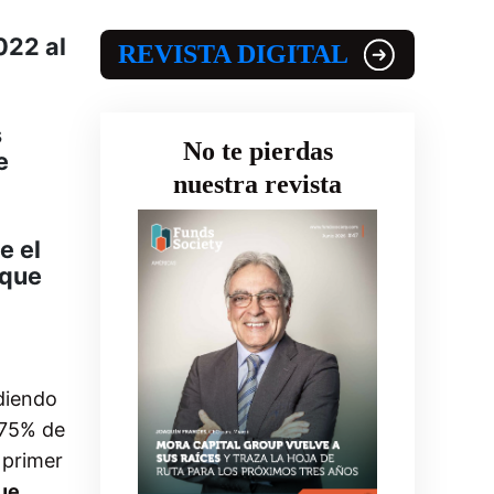
022 al
REVISTA DIGITAL
s
No te pierdas
e
nuestra revista
e el
 que
diendo
 75% de
l primer
ue