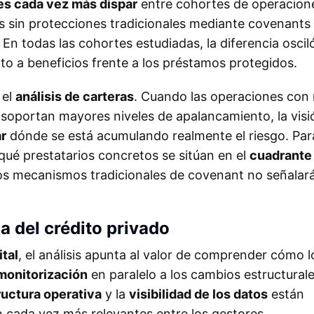
es cada vez más dispar
entre cohortes de operacione
os sin protecciones tradicionales mediante covenants
. En todas las cohortes estudiadas, la diferencia oscil
o a beneficios frente a los préstamos protegidos.
 el
análisis de carteras
. Cuando las operaciones con
 soportan mayores niveles de apalancamiento, la visi
ar
dónde se está acumulando realmente el riesgo. Par
 qué prestatarios concretos se sitúan en el
cuadrante 
los mecanismos tradicionales de covenant no señalar
a del crédito privado
tal
, el análisis apunta al valor de comprender cómo l
monitorización
en paralelo a los cambios estructural
ructura operativa
y la
visibilidad de los datos
están
n cada vez más relevantes entre los gestores.