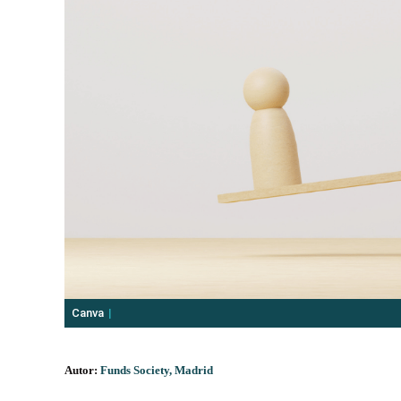
Canva
Autor:
Funds Society, Madrid