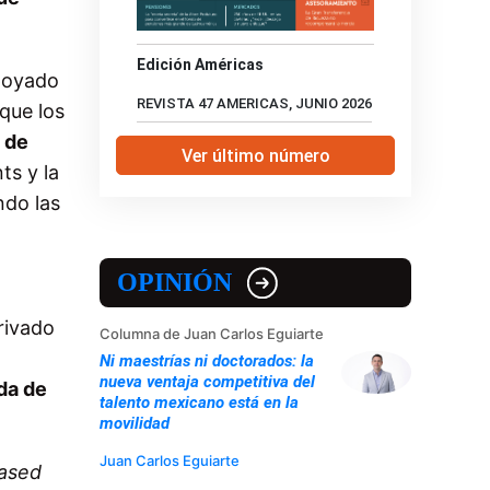
Edición Américas
apoyado
REVISTA 47 AMERICAS, JUNIO 2026
que los
 de
Ver último número
ts y la
ndo las
OPINIÓN
rivado
Columna de Juan Carlos Eguiarte
Ni maestrías ni doctorados: la
nueva ventaja competitiva del
da de
talento mexicano está en la
movilidad
Juan Carlos Eguiarte
ased