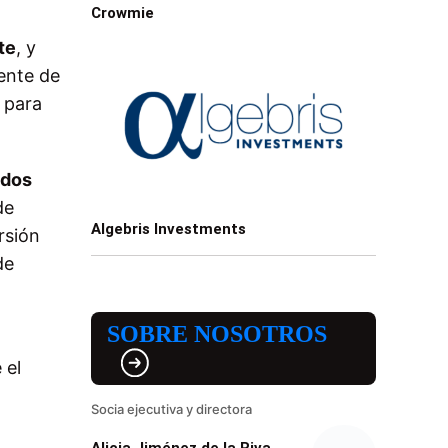
Crowmie
te
, y
ente de
 para
ndos
de
Algebris Investments
rsión
de
SOBRE NOSOTROS
 el
Socia ejecutiva y directora
Alicia Jiménez de la Riva