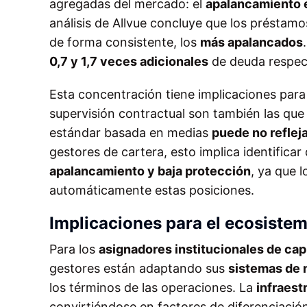
agregadas del mercado: el
apalancamiento 
análisis de Allvue concluye que los préstam
de forma consistente, los
más apalancados
0,7 y 1,7 veces adicionales
de deuda respect
Esta concentración tiene implicaciones para
supervisión contractual son también las que
estándar basada en medias
puede no reflej
gestores de cartera, esto implica identificar
apalancamiento y baja protección
, ya que 
automáticamente estas posiciones.
Implicaciones para el ecosistem
Para los
asignadores institucionales de capi
gestores están adaptando sus
sistemas de 
los términos de las operaciones. La
infraest
convirtiéndose en factores de diferenciació