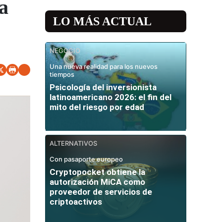
a
LO MÁS ACTUAL
NEGOCIO
Una nueva realidad para los nuevos
tiempos
Psicología del inversionista
latinoamericano 2026: el fin del
mito del riesgo por edad
ALTERNATIVOS
Con pasaporte europeo
Cryptopocket obtiene la
autorización MiCA como
proveedor de servicios de
criptoactivos