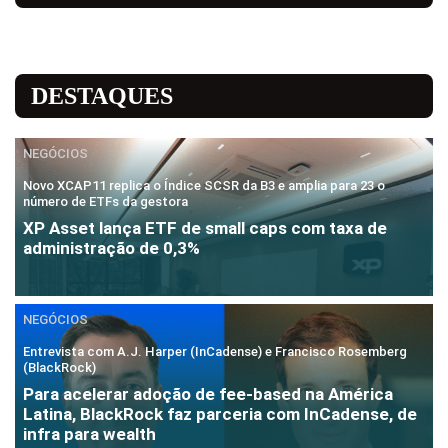
DESTAQUES
NEGÓCIOS
Novo XCAP11 replica o Índice SCSR da B3 e amplia para 23 o
número de ETFs da gestora
XP Asset lança ETF de small caps com taxa de
administração de 0,3%
NEGÓCIOS
Entrevista com A.J. Harper (InCadense) e Francisco Rosemberg
(BlackRock)
Para acelerar adoção de fee-based na América
Latina, BlackRock faz parceria com InCadense, de
infra para wealth