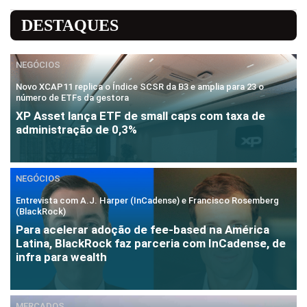
DESTAQUES
NEGÓCIOS
Novo XCAP11 replica o Índice SCSR da B3 e amplia para 23 o
número de ETFs da gestora
XP Asset lança ETF de small caps com taxa de
administração de 0,3%
NEGÓCIOS
Entrevista com A.J. Harper (InCadense) e Francisco Rosemberg
(BlackRock)
Para acelerar adoção de fee-based na América
Latina, BlackRock faz parceria com InCadense, de
infra para wealth
MERCADOS