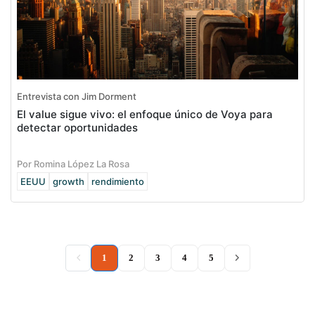
Entrevista con Jim Dorment
El value sigue vivo: el enfoque único de Voya para
detectar oportunidades
Por Romina López La Rosa
EEUU
growth
rendimiento
(current)
1
2
3
4
5