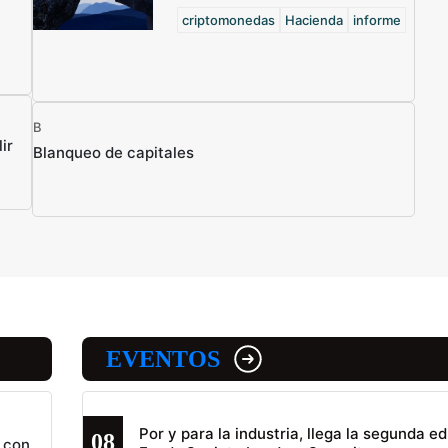
criptomonedas
Hacienda
informe
B
ir
Blanqueo de capitales
EVENTOS
Por y para la industria, llega la segunda ed
08
 con