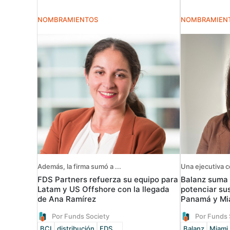
NOMBRAMIENTOS
NOMBRAMIEN
Además, la firma sumó a ...
Una ejecutiva c
FDS Partners refuerza su equipo para
Balanz suma
Latam y US Offshore con la llegada
potenciar su
de Ana Ramírez
Panamá y Mi
Por Funds Society
Por Funds 
BCI
distribución
FDS ...
Balanz
Miami