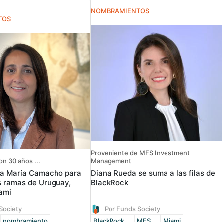
NOMBRAMIENTOS
TOS
Proveniente de MFS Investment
on 30 años ...
Management
 a María Camacho para
Diana Rueda se suma a las filas de
s ramas de Uruguay,
BlackRock
ami
Society
Por Funds Society
nombramiento
BlackRock ...
MFS ...
Miami