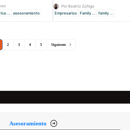
ínez
Por Beatriz Zúñiga
ca ...
asesoramiento
Empresarios
Family ...
family ...
current)
2
3
4
5
Siguiente
Asesoramiento