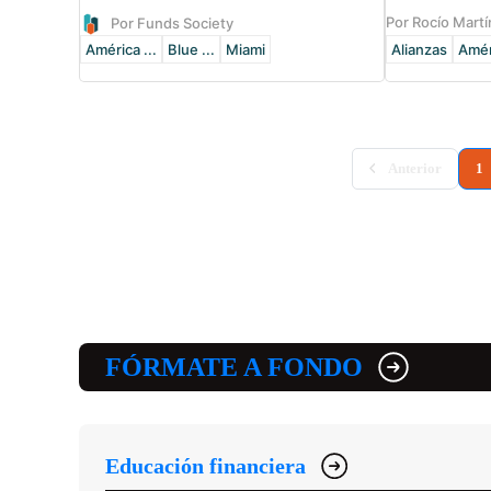
Por Rocío Mart
Por Funds Society
América ...
Blue ...
Miami
Alianzas
Améri
(
Anterior
1
FÓRMATE A FONDO
Educación financiera