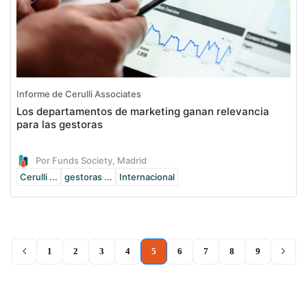
Informe de Cerulli Associates
Los departamentos de marketing ganan relevancia
para las gestoras
Por Funds Society, Madrid
Cerulli ...
gestoras ...
Internacional
(current)
1
2
3
4
5
6
7
8
9