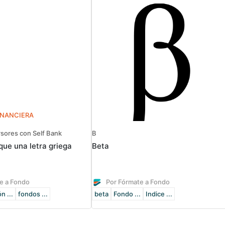
INANCIERA
sores con Self Bank
B
que una letra griega
Beta
e a Fondo
Por Fórmate a Fondo
n ...
fondos ...
beta
Fondo ...
Indice ...