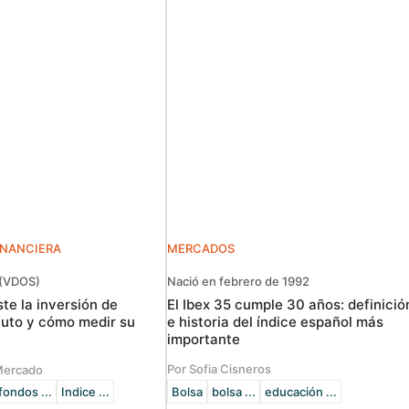
INANCIERA
MERCADOS
 (VDOS)
Nació en febrero de 1992
te la inversión de
El Ibex 35 cumple 30 años: definició
luto y cómo medir su
e historia del índice español más
importante
Por Sofia Cisneros
Mercado
fondos ...
Indice ...
Bolsa
bolsa ...
educación ...