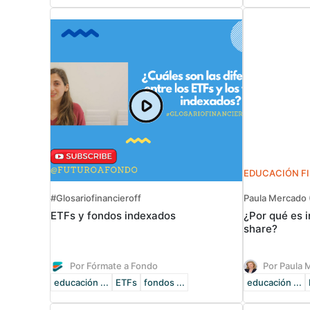
EDUCACIÓN F
#Glosariofinancieroff
Paula Mercado
ETFs y fondos indexados
¿Por qué es i
share?
Por Fórmate a Fondo
Por Paula 
educación ...
ETFs
fondos ...
educación ...