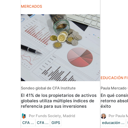
MERCADOS
EDUCACIÓN F
Sondeo global de CFA Institute
Paula Mercado
El 41% de los propietarios de activos
En qué consis
globales utiliza múltiples índices de
retorno abso
referencia para sus inversiones
éxito
Por Funds Society, Madrid
Por Paula 
CFA ...
CFA ...
GIPS
educación ...