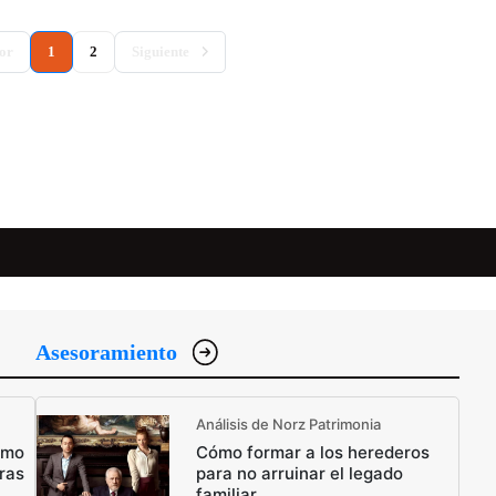
(current)
or
1
2
Siguiente
Asesoramiento
Análisis de Norz Patrimonia
ómo
Cómo formar a los herederos
ras
para no arruinar el legado
familiar