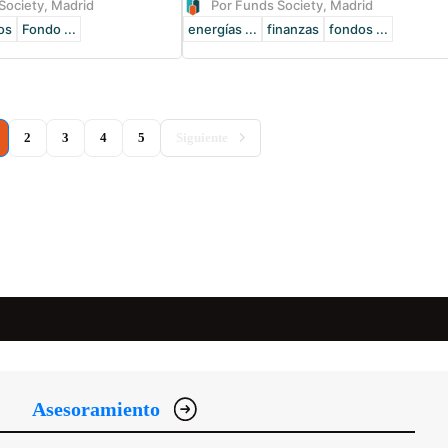
Society, Madrid
Por Funds Society, Madrid
os
Fondo ...
energías ...
finanzas
fondos ...
current)
2
3
4
5
Siguiente
Asesoramiento