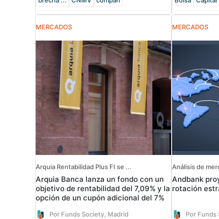
brecha ...
CNMV
compañ
Bolsa
Capital 
MERCADOS
MERCADOS
Arquia Rentabilidad Plus FI se ...
Análisis de me
Arquia Banca lanza un fondo con un
Andbank pro
objetivo de rentabilidad del 7,09% y la
rotación est
opción de un cupón adicional del 7%
Por Funds Society, Madrid
Por Funds 