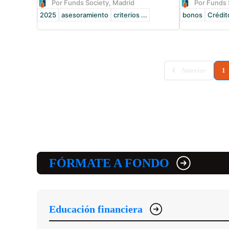
Por Funds Society, Madrid
Por Funds 
2025
asesoramiento
criterios ...
bonos
Crédit
(
Anterior
1
FÓRMATE A FONDO
Educación financiera