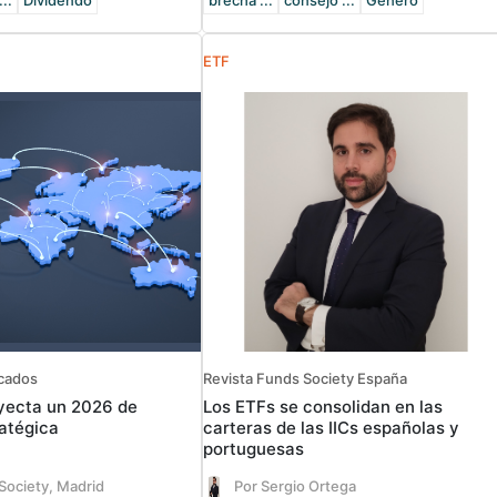
...
Dividendo
brecha ...
consejo ...
Género
ETF
rcados
Revista Funds Society España
yecta un 2026 de
Los ETFs se consolidan en las
ratégica
carteras de las IICs españolas y
portuguesas
Society, Madrid
Por Sergio Ortega