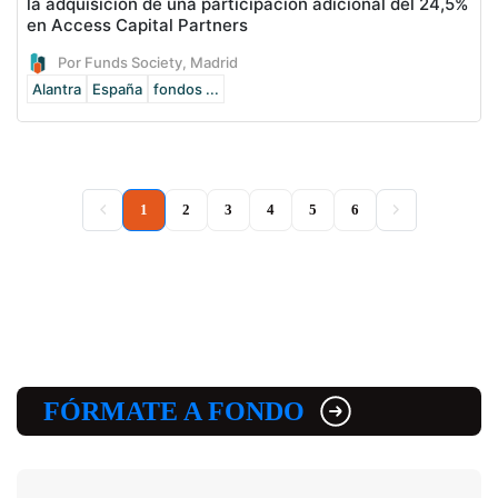
la adquisición de una participación adicional del 24,5%
en Access Capital Partners
Por Funds Society, Madrid
Alantra
España
fondos ...
(current)
1
2
3
4
5
6
FÓRMATE A FONDO