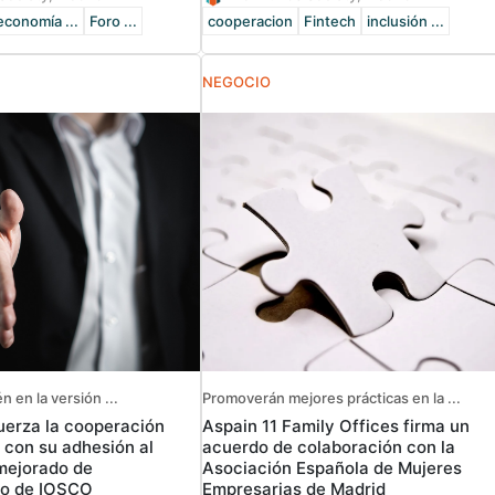
economía ...
Foro ...
cooperacion
Fintech
inclusión ...
NEGOCIO
n en la versión ...
Promoverán mejores prácticas en la ...
erza la cooperación
Aspain 11 Family Offices firma un
 con su adhesión al
acuerdo de colaboración con la
ejorado de
Asociación Española de Mujeres
to de IOSCO
Empresarias de Madrid