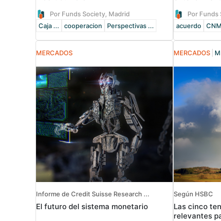
Por Funds Society, Madrid
Por Funds 
Caja ...
cooperacion
Perspectivas ...
acuerdo
CN
MERCADOS
MERCADOS
M
Informe de Credit Suisse Research ...
Según HSBC
El futuro del sistema monetario
Las cinco te
relevantes p