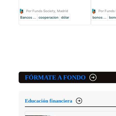
Por Funds Society, Madrid
Por Funds 
Bancos ...
cooperacion
dólar
bonos ...
bono
FÓRMATE A FONDO
Educación financiera