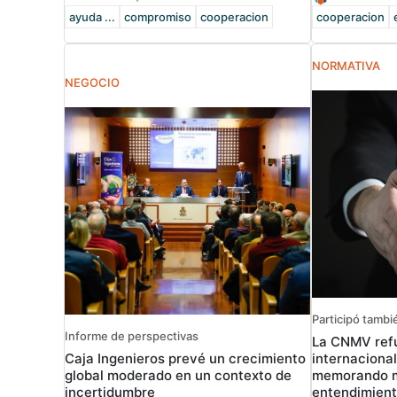
ayuda ...
compromiso
cooperacion
cooperacion
NORMATIVA
NEGOCIO
Participó tambié
Informe de perspectivas
La CNMV refu
Caja Ingenieros prevé un crecimiento
internacional
global moderado en un contexto de
memorando m
incertidumbre
entendimien