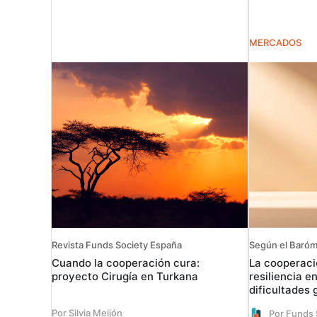
MERCADOS
Revista Funds Society España
Según el Baróme
Cuando la cooperación cura:
La cooperaci
proyecto Cirugía en Turkana
resiliencia e
dificultades 
Por Silvia Meijón
Por Funds 