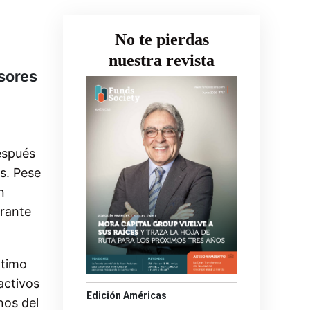
No te pierdas
nuestra revista
rsores
Después
s. Pese
n
urante
ltimo
activos
Edición Américas
nos del