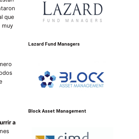
ntaron
al que
n muy
Lazard Fund Managers
imero
todos
e
Block Asset Management
rrir a
ones