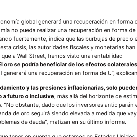
economía global generará una recuperación en forma 
omía no pueda realizar una recuperación en forma de
ando fuertemente, indica que las burbujas de precio 
sta crisis, las autoridades fiscales y monetarias han
t
que a Wall Street, hemos visto una rentabilidad
El oro se podría beneficiar de los efectos colaterale
l generará una recuperación en forma de U”, explica
damiento y las presiones inflacionarias, solo puede
 a futuro o inclusive
, más allá del horizonte de esti
 “No obstante, dado que los inversores anticiparán 
anda de oro seguirá siendo elevada a medida que va
oblemas de deuda”, matizan en su último informe.
que tener en cuenta que estamos en Estados Unidos 