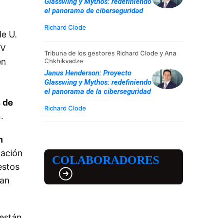
Glasswing y Mythos: redefiniendo
el panorama de ciberseguridad
Richard Clode
de U.
 V
Tribuna de los gestores Richard Clode y Ana
en
Chkhikvadze
Janus Henderson: Proyecto
Glasswing y Mythos: redefiniendo
el panorama de la ciberseguridad
s de
Richard Clode
n.
n
mación
COLABORADORES
estos
yan
están