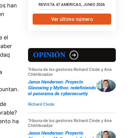
cos han
REVISTA 47 AMERICAS, JUNIO 2026
en
Ver último número
 el
haber
OPINIÓN
sdaq
Tribuna de los gestores Richard Clode y Ana
a
Chkhikvadze
Janus Henderson: Proyecto
Glasswing y Mythos: redefiniendo
apuntan.
el panorama de cybersecurity
 de
Richard Clode
orable?
Tribuna de los gestores Richard Clode y Ana
iento ha
Chkhikvadze
Janus Henderson: Proyecto