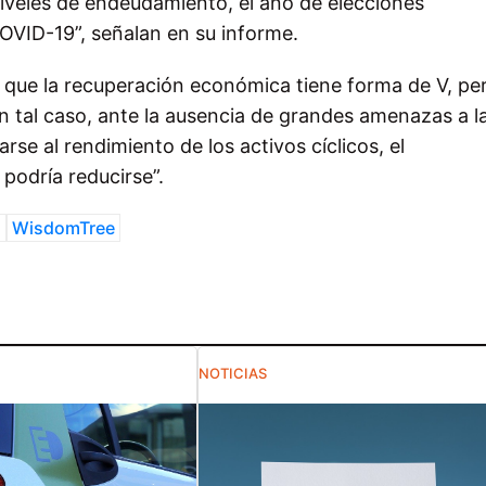
niveles de endeudamiento, el año de elecciones
COVID-19”, señalan en su informe.
el que la recuperación económica tiene forma de V, pe
n tal caso, ante la ausencia de grandes amenazas a l
se al rendimiento de los activos cíclicos, el
podría reducirse”.
n
WisdomTree
NOTICIAS