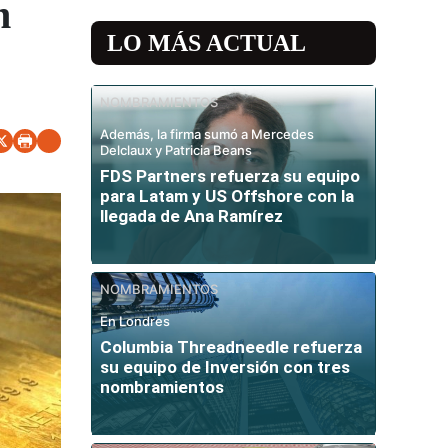
n
LO MÁS ACTUAL
NOMBRAMIENTOS
Además, la firma sumó a Mercedes
Delclaux y Patricia Beans
FDS Partners refuerza su equipo
para Latam y US Offshore con la
llegada de Ana Ramírez
NOMBRAMIENTOS
En Londres
Columbia Threadneedle refuerza
su equipo de Inversión con tres
nombramientos