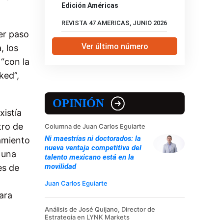
Edición Américas
REVISTA 47 AMERICAS, JUNIO 2026
er paso
Ver último número
, los
 “con la
ked”,
OPINIÓN
xistía
tro de
Columna de Juan Carlos Eguiarte
Ni maestrías ni doctorados: la
zamiento
nueva ventaja competitiva del
 una
talento mexicano está en la
movilidad
es de
Juan Carlos Eguiarte
para
Análisis de José Quijano, Director de
Estrategia en LYNK Markets