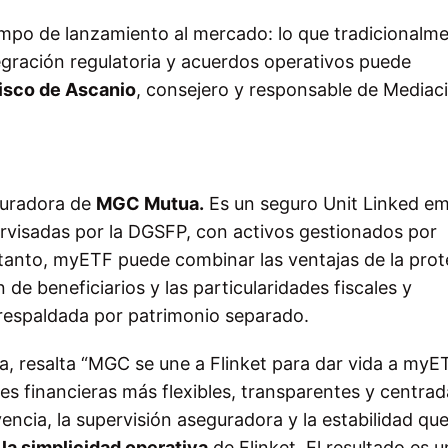
iempo de lanzamiento al mercado: lo que tradicionalm
tegración regulatoria y acuerdos operativos puede
isco de Ascanio
, consejero y responsable de Mediac
guradora de
MGC Mutua.
Es un seguro Unit Linked em
rvisadas por la DGSFP, con activos gestionados por
 tanto, myETF puede combinar las ventajas de la pro
 de beneficiarios y las particularidades fiscales y
 respaldada por patrimonio separado.
a, resalta “MGC se une a Flinket para dar vida a myE
nes financieras más flexibles, transparentes y centra
encia, la supervisión aseguradora y la estabilidad qu
 la simplicidad operativa
de Flinket. El resultado es 