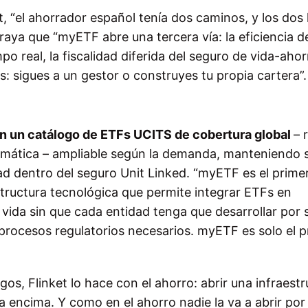
t, “el ahorrador español tenía dos caminos, y los dos 
raya que “myETF abre una tercera vía: la eficiencia d
o real, la fiscalidad diferida del seguro de vida-ahor
es: sigues a un gestor o construyes tu propia cartera”
 un catálogo de ETFs UCITS de cobertura global
– 
y temática – ampliable según la demanda, manteniendo
idad dentro del seguro Unit Linked.
“myETF es el prime
estructura tecnológica que permite integrar ETFs en
ida sin que cada entidad tenga que desarrollar por 
s procesos regulatorios necesarios. myETF es solo el p
os, Flinket lo hace con el ahorro: abrir una infraest
 encima. Y como en el ahorro nadie la va a abrir por l