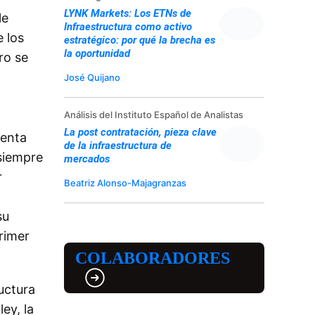
LYNK Markets: Los ETNs de
le
Infraestructura como activo
e los
estratégico: por qué la brecha es
la oportunidad
ro se
.
José Quijano
Análisis del Instituto Español de Analistas
La post contratación, pieza clave
renta
de la infraestructura de
 siempre
mercados
r
Beatriz Alonso-Majagranzas
su
rimer
COLABORADORES
ructura
ey, la