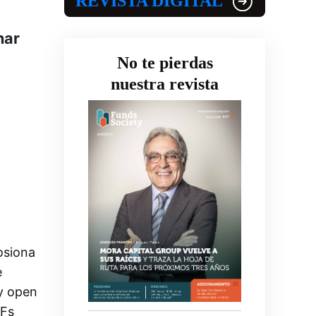
REVISTA DIGITAL
nar
No te pierdas
nuestra revista
osiona
e
y open
TFs