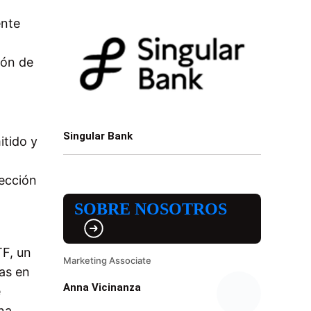
ente
ión de
Singular Bank
itido y
tección
SOBRE NOSOTROS
TF, un
Marketing Associate
das en
Anna Vicinanza
e
una