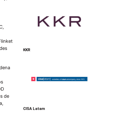
C,
linket
ades
KKR
adena
os
DD
es de
a,
CISA Latam