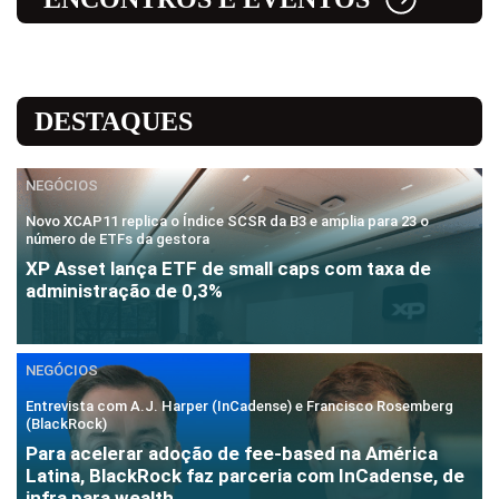
DESTAQUES
NEGÓCIOS
Novo XCAP11 replica o Índice SCSR da B3 e amplia para 23 o
número de ETFs da gestora
XP Asset lança ETF de small caps com taxa de
administração de 0,3%
NEGÓCIOS
Entrevista com A.J. Harper (InCadense) e Francisco Rosemberg
(BlackRock)
Para acelerar adoção de fee-based na América
Latina, BlackRock faz parceria com InCadense, de
infra para wealth