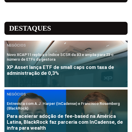
DESTAQUES
NEGÓCIOS
Novo XCAP11 replica o Índice SCSR da B3 e amplia para 23 o
número de ETFs da gestora
XP Asset lança ETF de small caps com taxa de
administração de 0,3%
NEGÓCIOS
Entrevista com A.J. Harper (InCadense) e Francisco Rosemberg
(BlackRock)
Para acelerar adoção de fee-based na América
Latina, BlackRock faz parceria com InCadense, de
infra para wealth