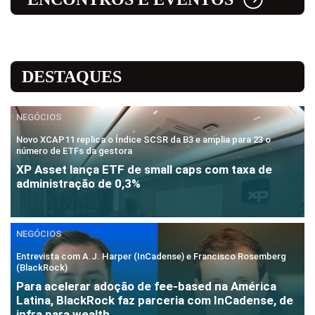
DESTAQUES
NEGÓCIOS
Novo XCAP11 replica o Índice SCSR da B3 e amplia para 23 o
número de ETFs da gestora
XP Asset lança ETF de small caps com taxa de
administração de 0,3%
NEGÓCIOS
Entrevista com A.J. Harper (InCadense) e Francisco Rosemberg
(BlackRock)
Para acelerar adoção de fee-based na América
Latina, BlackRock faz parceria com InCadense, de
infra para wealth