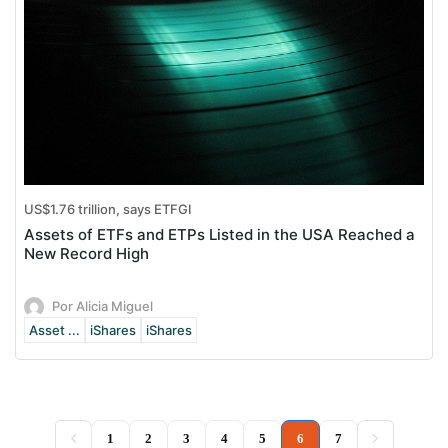
US$1.76 trillion, says ETFGI
Assets of ETFs and ETPs Listed in the USA Reached a
New Record High
Por Alicia Miguel
Asset ...
iShares
iShares
(current)
1
2
3
4
5
6
7