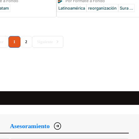
e a Fondo
Por Fórmate a Fondo
atam
Latinoamérica
reorganización
Sura ...
(current)
or
1
2
Siguiente
Asesoramiento