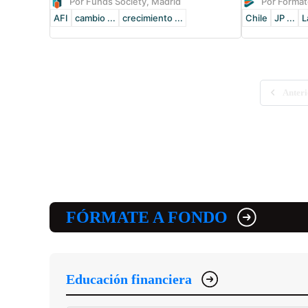
Por Funds Society, Madrid
Por Fórmat
AFI
cambio ...
crecimiento ...
Chile
JP ...
L
Anteri
FÓRMATE A FONDO
Educación financiera