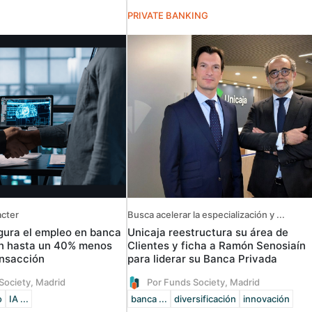
PRIVATE BANKING
acter
Busca acelerar la especialización y ...
igura el empleo en banca
Unicaja reestructura su área de
on hasta un 40% menos
Clientes y ficha a Ramón Senosiaín
ansacción
para liderar su Banca Privada
Society, Madrid
Por Funds Society, Madrid
o
IA ...
banca ...
diversificación
innovación