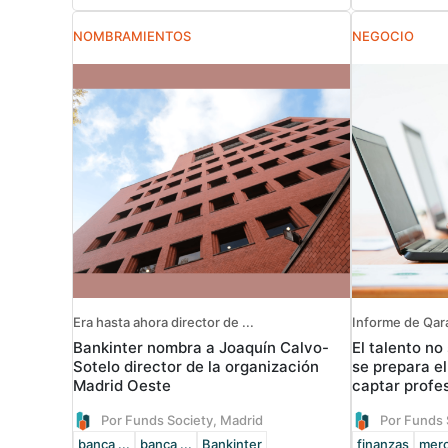
NOMBRAMIENTOS
NEGOCIO
Era hasta ahora director de ...
Informe de Qar
Bankinter nombra a Joaquín Calvo-
El talento no
Sotelo director de la organización
se prepara el
Madrid Oeste
captar profe
Por Funds Society, Madrid
Por Funds 
banca ...
banca ...
Bankinter
finanzas
merc