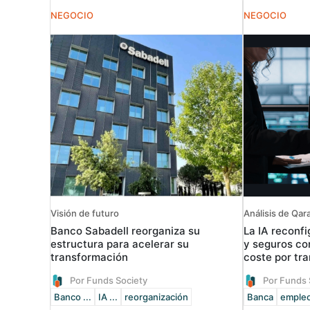
NEGOCIO
NEGOCIO
Visión de futuro
Análisis de Qar
Banco Sabadell reorganiza su
La IA reconf
estructura para acelerar su
y seguros c
transformación
coste por tr
Por Funds Society
Por Funds 
Banco ...
IA ...
reorganización
Banca
emple