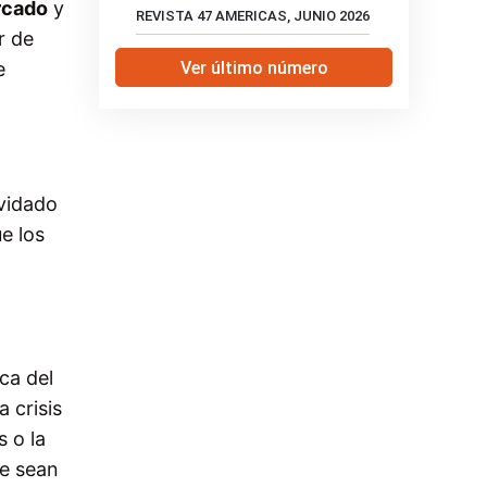
rcado
y
REVISTA 47 AMERICAS, JUNIO 2026
r de
Ver último número
e
vidado
e los
ca del
la crisis
 o la
ue sean