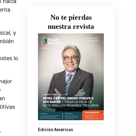
n hacia
venta
No te pierdas
nuestra revista
scal, y
ambién
ostes lo
mejor
e
an
itivas
,
Edición Américas