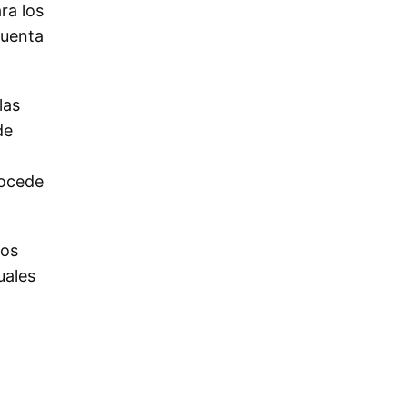
ra los
cuenta
las
de
rocede
los
uales