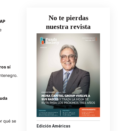
No te pierdas
IAP
nuestra revista
e
ros sí
ntenegro.
euda
or qué se
Edición Américas