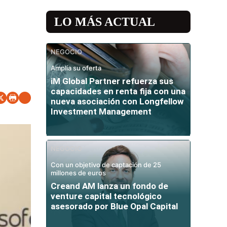
LO MÁS ACTUAL
NEGOCIO
Amplía su oferta
iM Global Partner refuerza sus
capacidades en renta fija con una
nueva asociación con Longfellow
Investment Management
NEGOCIO
Con un objetivo de captación de 25
millones de euros
Creand AM lanza un fondo de
venture capital tecnológico
asesorado por Blue Opal Capital