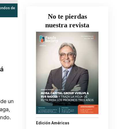
fondos de
No te pierdas
nuestra revista
tá
 de un
iaga,
ondo.
Edición Américas