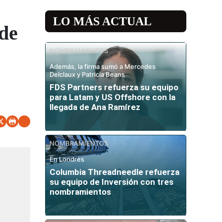
LO MÁS ACTUAL
 de
NOMBRAMIENTOS
Además, la firma sumó a Mercedes
Delclaux y Patricia Beans
FDS Partners refuerza su equipo
para Latam y US Offshore con la
llegada de Ana Ramírez
NOMBRAMIENTOS
En Londres
Columbia Threadneedle refuerza
su equipo de Inversión con tres
nombramientos