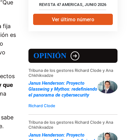
 “Que
REVISTA 47 AMERICAS, JUNIO 2026
Ver último número
fija
ción es
do
ivo
OPINIÓN
Tribuna de los gestores Richard Clode y Ana
fectos
Chkhikvadze
Janus Henderson: Proyecto
y que
Glasswing y Mythos: redefiniendo
rma
el panorama de cybersecurity
Richard Clode
e sabe
Tribuna de los gestores Richard Clode y Ana
e.
Chkhikvadze
Janus Henderson: Proyecto