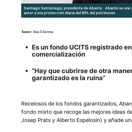
Santiago Satrústegui, presidente de Abante.. Abante se une 
autor y una protección diaria del 80% del patrimonio
Autor:
Ana Llorens
Es un fondo UCITS registrado en
comercialización
“Hay que cubrirse de otra maner
garantizado es la ruina”
Recelosos de los fondos garantizados, Aban
fondo mixto que recoge las mejores ideas de
Josep Prats y Alberto Espelosín) y añade una