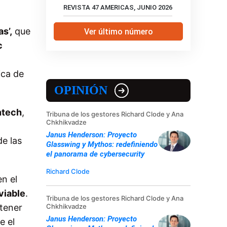
REVISTA 47 AMERICAS, JUNIO 2026
as’,
que
Ver último número
c
ica de
OPINIÓN
intech
,
Tribuna de los gestores Richard Clode y Ana
Chkhikvadze
Janus Henderson: Proyecto
de las
Glasswing y Mythos: redefiniendo
el panorama de cybersecurity
Richard Clode
n el
viable
.
Tribuna de los gestores Richard Clode y Ana
Chkhikvadze
 tener
Janus Henderson: Proyecto
e el