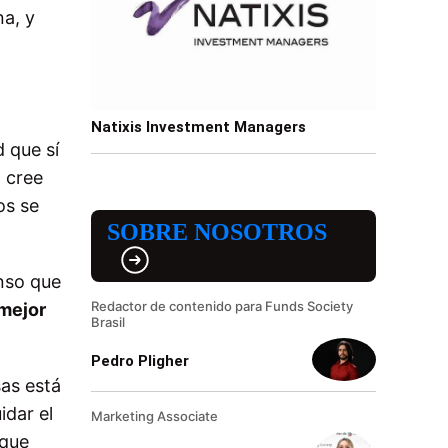
a, y
Natixis Investment Managers
d que sí
o cree
os se
SOBRE NOSOTROS
enso que
Redactor de contenido para Funds Society
 mejor
Brasil
Pedro Pligher
sas está
idar el
Marketing Associate
 que