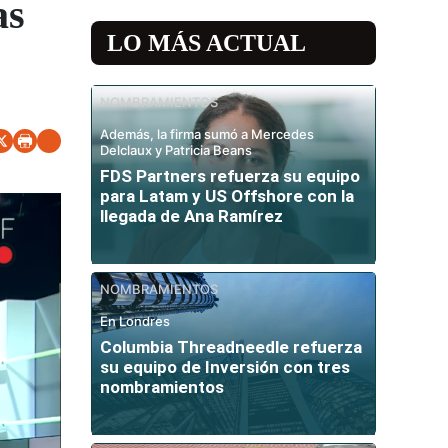
as
LO MÁS ACTUAL
NOMBRAMIENTOS
Además, la firma sumó a Mercedes
Delclaux y Patricia Beans
FDS Partners refuerza su equipo
para Latam y US Offshore con la
llegada de Ana Ramírez
NOMBRAMIENTOS
En Londres
Columbia Threadneedle refuerza
su equipo de Inversión con tres
nombramientos