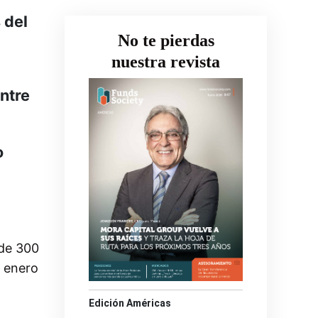
 del
No te pierdas
nuestra revista
ntre
o
 de 300
e enero
Edición Américas