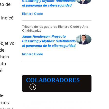
Glasswing y Mythos: redefiniendo
so de
el panorama de ciberseguridad
Richard Clode
 indicó
Tribuna de los gestores Richard Clode y Ana
Chkhikvadze
Janus Henderson: Proyecto
Glasswing y Mythos: redefiniendo
bjetivo
el panorama de la ciberseguridad
 de
Richard Clode
chain
cto
té
COLABORADORES
de
ernos