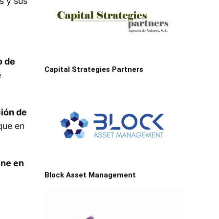
s y sus
o de
Capital Strategies Partners
e
ción de
que en
ine en
Block Asset Management