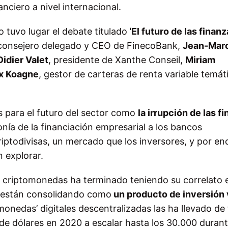
anciero a nivel internacional.
 tuvo lugar el debate titulado
‘El futuro de las finanz
 consejero delegado y CEO de FinecoBank,
Jean-Mar
Didier Valet
, presidente de Xanthe Conseil,
Miriam
x Koagne
, gestor de carteras de renta variable temát
s para el futuro del sector como
la irrupción de las f
ía de la financiación empresarial a los bancos
criptodivisas, un mercado que los inversores, y por en
 explorar.
 criptomonedas ha terminado teniendo su correlato e
e están consolidando como
un producto de inversión 
monedas’ digitales descentralizadas las ha llevado de
de dólares en 2020 a escalar hasta los 30.000 durant