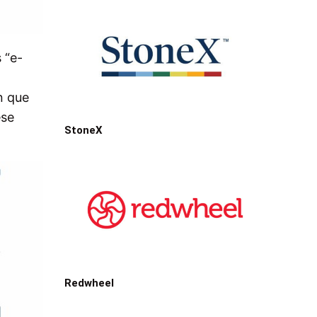
 “e-
n que
ese
StoneX
Redwheel