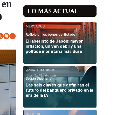
 en
LO MÁS ACTUAL
9
MERCADOS
Reflejo en los bonos del Estado
El laberinto de Japón: mayor
inflación, un yen débil y una
política monetaria más dura
PRIVATE BANKING
Según Diaphanum
Las seis claves que definirán el
futuro del banquero privado en la
era de la IA
NEGOCIO