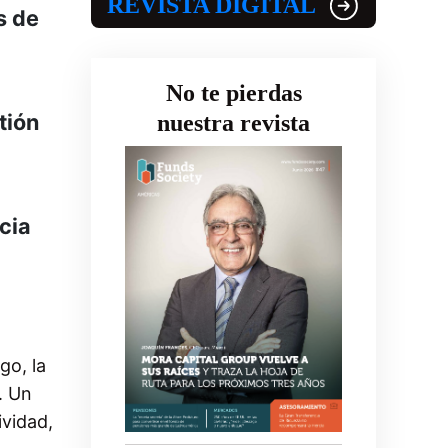
REVISTA DIGITAL
s de
No te pierdas
tión
nuestra revista
cia
go, la
. Un
ividad,