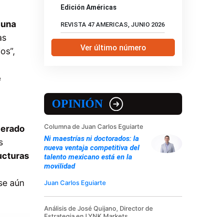
Edición Américas
 una
REVISTA 47 AMERICAS, JUNIO 2026
as
Ver último número
os”,
e
OPINIÓN
Columna de Juan Carlos Eguiarte
lerado
Ni maestrías ni doctorados: la
s
nueva ventaja competitiva del
ucturas
talento mexicano está en la
movilidad
rse aún
Juan Carlos Eguiarte
Análisis de José Quijano, Director de
Estrategia en LYNK Markets