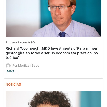
Entrevista con M&G
Richard Woolnough (M&G Investments): “Para mí, ser
gestor gira en torno a ser un economista práctico, no
teórico”
Por Meritxell Sedo
M&G ...
NOTICIAS