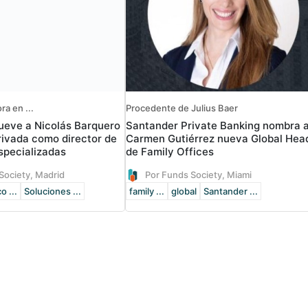
ra en ...
Procedente de Julius Baer
eve a Nicolás Barquero
Santander Private Banking nombra 
rivada como director de
Carmen Gutiérrez nueva Global Hea
specializadas
de Family Offices
Society, Madrid
Por Funds Society, Miami
o ...
Soluciones ...
family ...
global
Santander ...