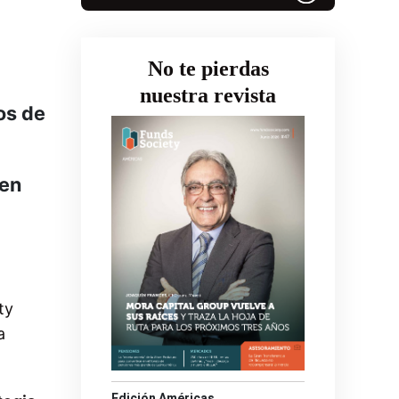
No te pierdas
nuestra revista
os de
 en
ty
a
Edición Américas