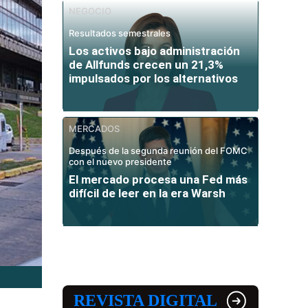
NEGOCIO
Resultados semestrales
Los activos bajo administración
de Allfunds crecen un 21,3%
impulsados por los alternativos
MERCADOS
Después de la segunda reunión del FOMC
con el nuevo presidente
El mercado procesa una Fed más
difícil de leer en la era Warsh
REVISTA DIGITAL