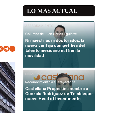
LO MÁS ACTUAL
ASESORAMIENTO
Columna de Juan Carlos Eguiarte
Ni maestrías ni doctorados: la
nueva ventaja competitiva del
talento mexicano está en la
movilidad
NOMBRAMIENTOS
Reconocimiento a su trayectoria
Castellana Properties nombra a
Gonzalo Rodríguez de Tembleque
nuevo Head of Investments