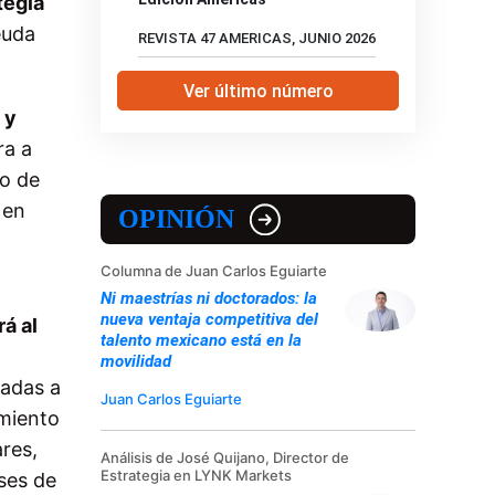
tegia
euda
REVISTA 47 AMERICAS, JUNIO 2026
Ver último número
 y
ra a
to de
 en
OPINIÓN
Columna de Juan Carlos Eguiarte
Ni maestrías ni doctorados: la
nueva ventaja competitiva del
rá al
talento mexicano está en la
movilidad
cadas a
Juan Carlos Eguiarte
imiento
ares,
Análisis de José Quijano, Director de
Estrategia en LYNK Markets
ses de