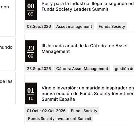
Por y para la industria, llega la segunda ed
08
 con
Funds Society Leaders Summit
09
08.Sep.2026
Asset management
Funds Society
III Jornada anual de la Cátedra de Asset
23
 mundo
Management
09
23.Sep.2026
Cátedra Asset Management
gestión de
de las
Vino e inversión: un maridaje inspirador e
01
nueva edición de Funds Society Investmen
10
Summit España
01.Oct - 02.Oct.2026
Funds Society
Funds Society Investment Summit