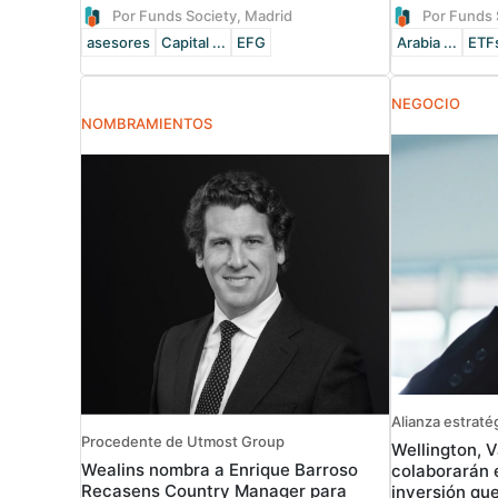
Por Funds Society, Madrid
Por Funds 
asesores
Capital ...
EFG
Arabia ...
ETF
NEGOCIO
NOMBRAMIENTOS
Alianza estraté
Procedente de Utmost Group
Wellington, 
Wealins nombra a Enrique Barroso
colaborarán 
Recasens Country Manager para
inversión qu