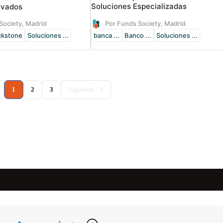
Soluciones Especializadas
rivados
Society, Madrid
Por Funds Society, Madrid
ckstone
Soluciones ...
banca ...
Banco ...
Soluciones ...
(current)
1
2
3
Siguiente