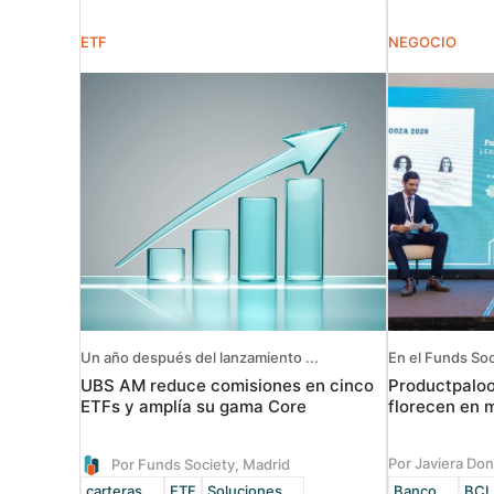
ETF
NEGOCIO
Un año después del lanzamiento ...
En el Funds Soc
UBS AM reduce comisiones en cinco
Productpaloo
ETFs y amplía su gama Core
florecen en m
Por Javiera Do
Por Funds Society, Madrid
carteras ...
ETF
Soluciones ...
Banco ...
BCI