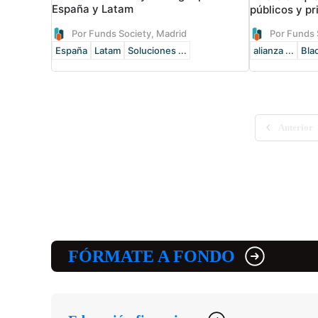
España y Latam
públicos y p
Por Funds Society, Madrid
Por Funds 
España
Latam
Soluciones ...
alianza ...
Bla
Anterior
FÓRMATE A FONDO