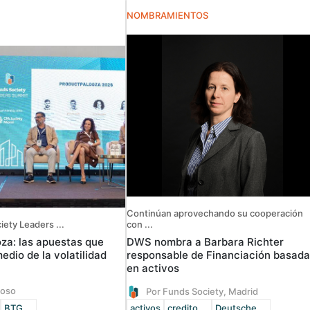
NOMBRAMIENTOS
Continúan aprovechando su cooperación
iety Leaders ...
con ...
za: las apuestas que
DWS nombra a Barbara Richter
edio de la volatilidad
responsable de Financiación basada
en activos
noso
Por Funds Society, Madrid
BTG ...
activos
credito ...
Deutsche ...