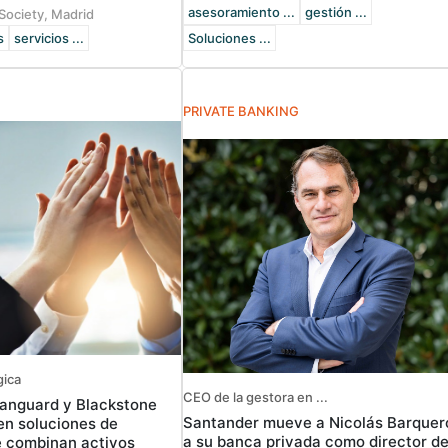
asesoramiento ...
gestión ...
Society, Madrid
s
servicios ...
Soluciones ...
PRIVATE BANKING
gica
CEO de la gestora en ...
Vanguard y Blackstone
Santander mueve a Nicolás Barquer
en soluciones de
a su banca privada como director d
e combinan activos