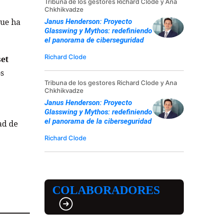
Tribuna de los gestores Richard Clode y Ana
Chkhikvadze
que ha
Janus Henderson: Proyecto
Glasswing y Mythos: redefiniendo
el panorama de ciberseguridad
Richard Clode
set
os
Tribuna de los gestores Richard Clode y Ana
Chkhikvadze
Janus Henderson: Proyecto
Glasswing y Mythos: redefiniendo
el panorama de la ciberseguridad
ad de
Richard Clode
COLABORADORES