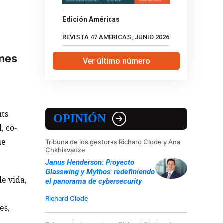
Edición Américas
REVISTA 47 AMERICAS, JUNIO 2026
ones
Ver último número
nts
OPINIÓN
, co-
ue
Tribuna de los gestores Richard Clode y Ana
Chkhikvadze
Janus Henderson: Proyecto
Glasswing y Mythos: redefiniendo
de vida,
el panorama de cybersecurity
Richard Clode
es,