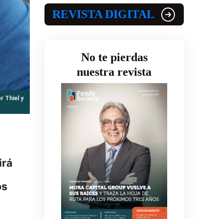
REVISTA DIGITAL
No te pierdas
nuestra revista
 Thiel y
irá
os