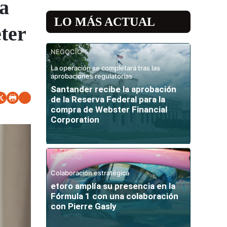
a
LO MÁS ACTUAL
eter
NEGOCIO
La operación se completará tras las
aprobaciones regulatorias
Santander recibe la aprobación
de la Reserva Federal para la
compra de Webster Financial
Corporation
NEGOCIO
Colaboración estratégica
etoro amplía su presencia en la
Fórmula 1 con una colaboración
con Pierre Gasly