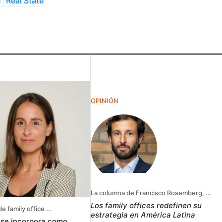
n
Real State
OPINIÓN
La columna de Francisco Rosemberg, ...
Los family offices redefinen su
e family office ...
estrategia en América Latina
r se incorpora como