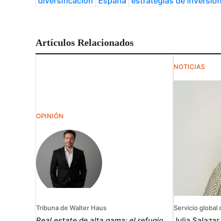
diversificación
España
estrategias de inversió
Artículos Relacionados
NOTICIAS
OPINIÓN
Tribuna de Walter Haus
Servicio global d
Real estate de alta gama: el refugio
Julia Salaza