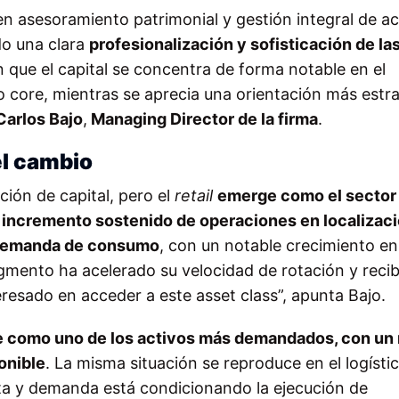
 en asesoramiento patrimonial y gestión integral de ac
do una clara
profesionalización y sofisticación de la
 que el capital se concentra de forma notable en el
 core, mientras se aprecia una orientación más estr
Carlos Bajo
,
Managing Director de la firma
.
el cambio
ión de capital, pero el
retail
emerge como el sector
n
incremento sostenido de operaciones en localizac
a demanda de consumo
, con un notable crecimiento en
gmento ha acelerado su velocidad de rotación y reci
resado en acceder a este asset class”, apunta Bajo.
ne como uno de los activos más demandados, con un 
ponible
. La misma situación se reproduce en el logístic
erta y demanda está condicionando la ejecución de