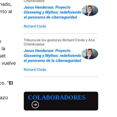
Chkhikvadze
onado,
Janus Henderson: Proyecto
nto al
Glasswing y Mythos: redefiniendo
el panorama de ciberseguridad
Richard Clode
Tribuna de los gestores Richard Clode y Ana
o
Chkhikvadze
 la
Janus Henderson: Proyecto
set
Glasswing y Mythos: redefiniendo
el panorama de la ciberseguridad
s vuelve
Richard Clode
co. “
El
COLABORADORES
lazo