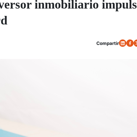
nversor inmobiliario impul
rd
Compartir