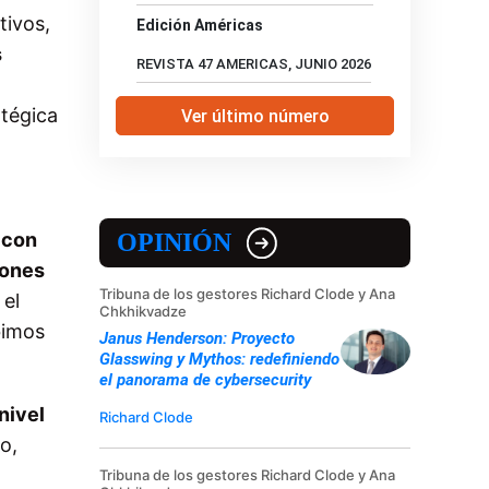
tivos,
Edición Américas
s
REVISTA 47 AMERICAS, JUNIO 2026
atégica
Ver último número
 con
OPINIÓN
iones
Tribuna de los gestores Richard Clode y Ana
 el
Chkhikvadze
bimos
Janus Henderson: Proyecto
Glasswing y Mythos: redefiniendo
el panorama de cybersecurity
nivel
Richard Clode
o,
Tribuna de los gestores Richard Clode y Ana