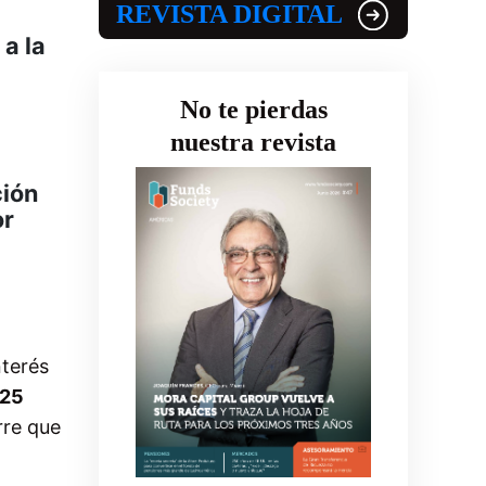
REVISTA DIGITAL
a la
No te pierdas
nuestra revista
ción
or
nterés
025
rre que