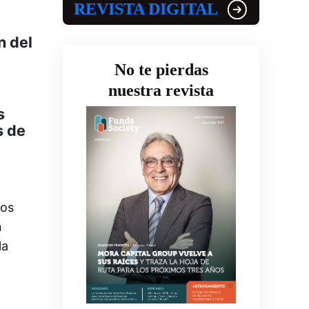
REVISTA DIGITAL
n del
No te pierdas
nuestra revista
s
s de
los
n
la