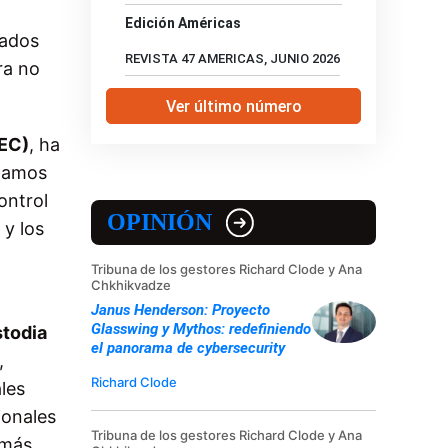
Edición Américas
tados
REVISTA 47 AMERICAS, JUNIO 2026
ra no
Ver último número
SEC)
, ha
stamos
ontrol
OPINIÓN
 y los
Tribuna de los gestores Richard Clode y Ana
Chkhikvadze
Janus Henderson: Proyecto
Glasswing y Mythos: redefiniendo
stodia
el panorama de cybersecurity
,
Richard Clode
les
ionales
Tribuna de los gestores Richard Clode y Ana
 más