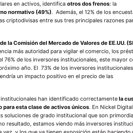
ares en activos, identifica
otros dos frenos
: la
orno normativo (49%)
. Además, el 12% de los encues
ras criptodivisas entre sus tres principales razones pa
 de la Comisión del Mercado de Valores de EE.UU. (
ncia más autoridad para vigilar el comercio, los pré
l 76% de los inversores institucionales, este mayor c
próximo año. El 73% de los inversores institucionales
ndría un impacto positivo en el precio de las
 institucionales han identificado correctamente
la cu
o para esta clase de activos únicos
. En Nickel Digital
s soluciones de grado institucional que son primordia
o resultado, estamos viendo más inversores instituc
ra vez, y los que ya tienen exposición están haciendo