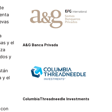
te
senta
uevas
a
as y el
A&G Banca Privada
aza
idos y
stán
 y el
ColumbiaThreadneedle Investments
 con