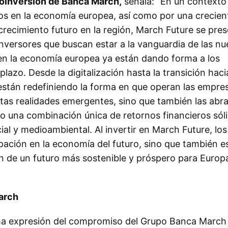
Coinversión de Banca March,
señala: “En un contexto
s en la economía europea, así como por una crecien
 crecimiento futuro en la región, March Future se pre
nversores que buscan estar a la vanguardia de las n
en la economía europea ya están dando forma a los
azo. Desde la digitalización hasta la transición haci
están redefiniendo la forma en que operan las empres
as realidades emergentes, sino que también las abr
o una combinación única de retornos financieros sól
cial y medioambiental. Al invertir en March Future, los
ipación en la economía del futuro, sino que también e
 de un futuro más sostenible y próspero para Europa
arch
ima expresión del compromiso del Grupo Banca March