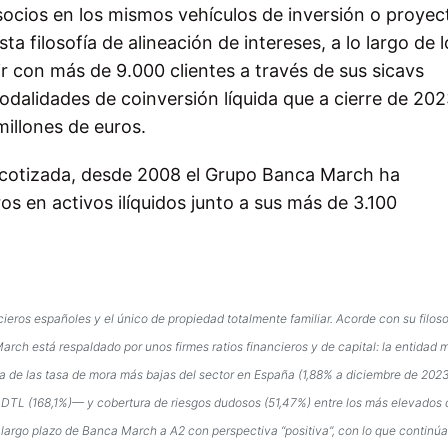
 socios en los mismos vehículos de inversión o proyec
a filosofía de alineación de intereses, a lo largo de l
ir con más de 9.000 clientes a través de sus sicavs
modalidades de coinversión líquida que a cierre de 20
illones de euros.
 cotizada, desde 2008 el Grupo Banca March ha
 en activos ilíquidos junto a sus más de 3.100
eros españoles y el único de propiedad totalmente familiar. Acorde con su filoso
rch está respaldado por unos firmes ratios financieros y de capital: la entidad 
a de las tasa de mora más bajas del sector en España (1,88% a diciembre de 2023
 DTL (168,1%)— y cobertura de riesgos dudosos (51,47%) entre los más elevados d
a largo plazo de Banca March a A2 con perspectiva “positiva”, con lo que continú