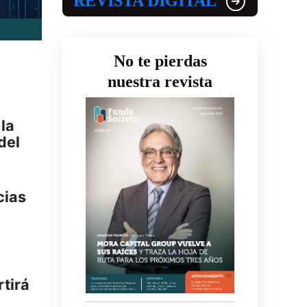
REVISTA DIGITAL
No te pierdas
nuestra revista
 la
del
cias
tirá