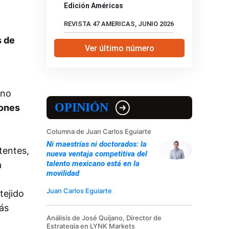
Edición Américas
REVISTA 47 AMERICAS, JUNIO 2026
s de
Ver último número
eno
OPINIÓN
iones
Columna de Juan Carlos Eguiarte
Ni maestrías ni doctorados: la
tentes,
nueva ventaja competitiva del
talento mexicano está en la
a
movilidad
Juan Carlos Eguiarte
tejido
más
Análisis de José Quijano, Director de
Estrategia en LYNK Markets