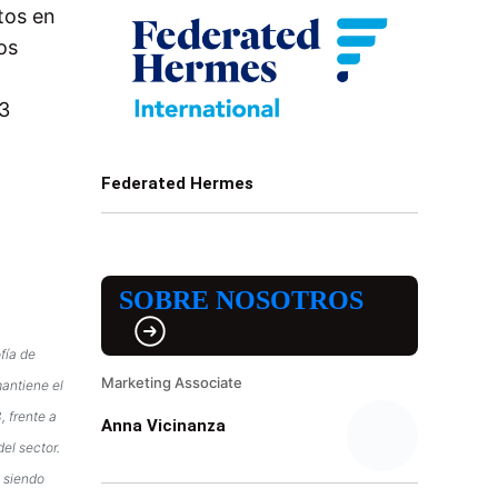
tos en
os
23
Federated Hermes
SOBRE NOSOTROS
fía de
Marketing Associate
mantiene el
, frente a
Anna Vicinanza
el sector.
a siendo