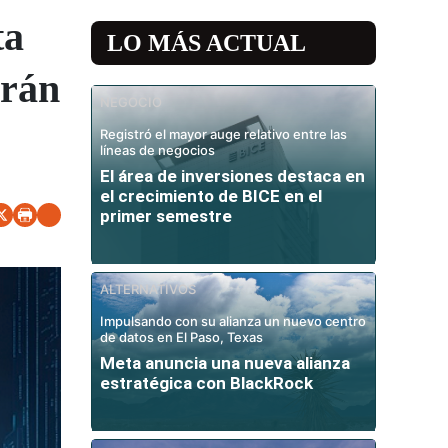
ta
LO MÁS ACTUAL
rán
NEGOCIO
Registró el mayor auge relativo entre las
líneas de negocios
El área de inversiones destaca en
el crecimiento de BICE en el
primer semestre
ALTERNATIVOS
Impulsando con su alianza un nuevo centro
de datos en El Paso, Texas
Meta anuncia una nueva alianza
estratégica con BlackRock