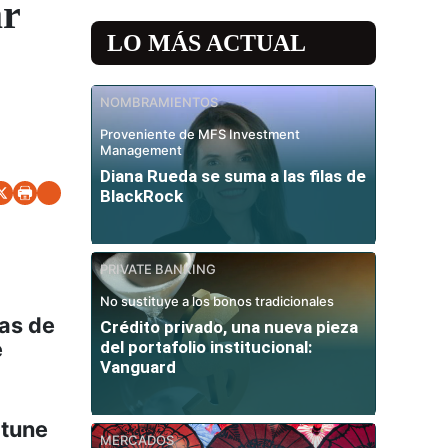
ar
LO MÁS ACTUAL
NOMBRAMIENTOS
Proveniente de MFS Investment
Management
Diana Rueda se suma a las filas de
BlackRock
PRIVATE BANKING
No sustituye a los bonos tradicionales
as de
Crédito privado, una nueva pieza
e
del portafolio institucional:
Vanguard
rtune
MERCADOS