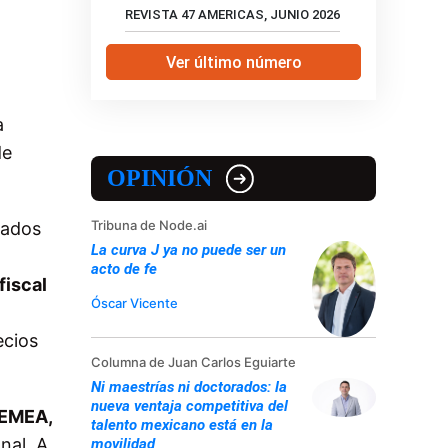
REVISTA 47 AMERICAS, JUNIO 2026
Ver último número
a
de
OPINIÓN
Tribuna de Node.ai
vados
La curva J ya no puede ser un
acto de fe
fiscal
Óscar Vicente
ecios
Columna de Juan Carlos Eguiarte
Ni maestrías ni doctorados: la
nueva ventaja competitiva del
 EMEA,
talento mexicano está en la
nal. A
movilidad