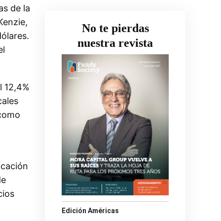
as de la
Kenzie,
No te pierdas
ólares.
nuestra revista
el
l 12,4%
cales
 como
icación
de
cios
Edición Américas