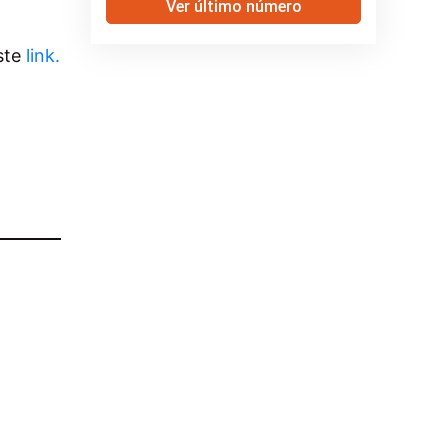
Ver último número
este
link.