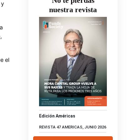
No te pierdas
 y
nuestra revista
la
,
e el
Edición Américas
REVISTA 47 AMERICAS, JUNIO 2026