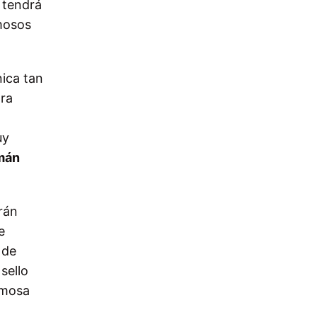
e tendrá
mosos
ica tan
ara
uy
mán
arán
e
 de
sello
rmosa