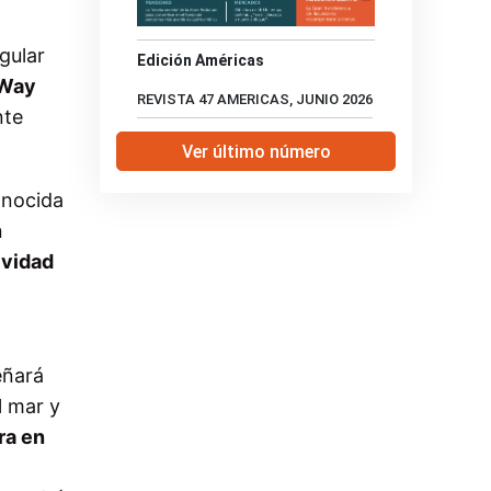
gular
Edición Américas
 Way
REVISTA 47 AMERICAS, JUNIO 2026
nte
Ver último número
onocida
n
ividad
l
eñará
l mar y
ra en