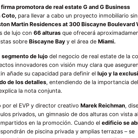
a
firma promotora de real estate G and G Business
a Coto,
para llevar a cabo un proyecto inmobiliario sin
ton Martin Residences at 300 Biscayne Boulevard
s de lujo con
66 alturas
que ofrecerá aproximadame
vistas sobre
Biscayne Bay
y el área de
Miami.
l
segmento de lujo
del negocio de real estate de la c
yectos innovadores con visión muy clara que asegure
in añade su capacidad para definir el
lujo y la exclus
ado de los detalles
, entendiendo de la importancia de
 explica la nota conjunta.
o por el EVP y director creativo
Marek Reichman
, dis
bulos privados, un gimnasio de dos alturas con vista a
compartidos en la promoción. Cuando el
edificio se ab
spondrán de piscina privada y amplias terrazas – se