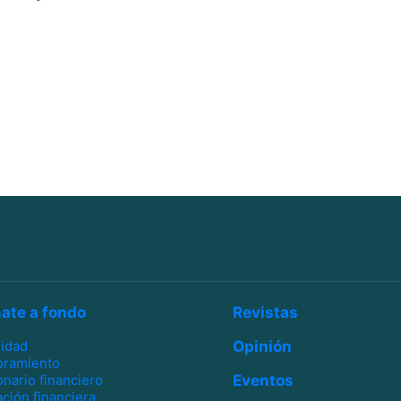
ate a fondo
Revistas
lidad
Opinión
oramiento
onario financiero
Eventos
ción financiera