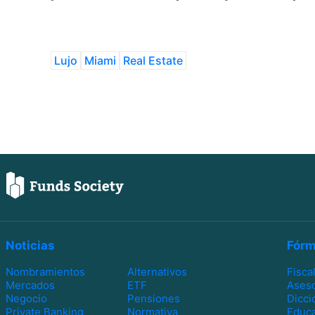
Lujo
Miami
Real Estate
Noticias
Fórm
Nombramientos
Alternativos
Fisca
Mercados
ETF
Ases
Negocio
Pensiones
Dicci
Private Banking
Normativa
Educa