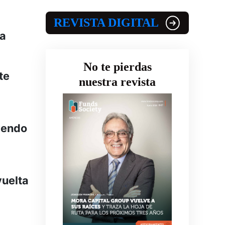
REVISTA DIGITAL
na
No te pierdas
te
nuestra revista
uyendo
vuelta