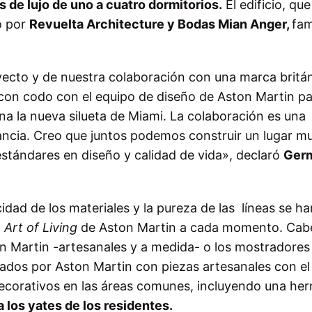
s de lujo de uno a cuatro dormitorios.
El edificio, qu
o por
Revuelta Architecture y Bodas Mian Anger,
fa
yecto y de nuestra colaboración con una marca britán
 con codo con el equipo de diseño de Aston Martin p
na la nueva silueta de Miami. La colaboración es una
ancia. Creo que juntos podemos construir un lugar m
estándares en diseño y calidad de vida», declaró
Ger
cidad de los materiales y la pureza de las líneas se h
l
Art of Living
de Aston Martin a cada momento. Cab
n Martin -artesanales y a medida- o los mostradores
ñados por Aston Martin con piezas artesanales con el 
ecorativos en las áreas comunes, incluyendo una he
ra los yates de los residentes.