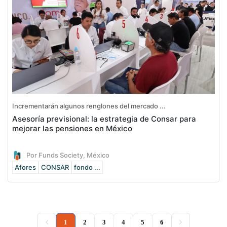
Incrementarán algunos renglones del mercado ...
Asesoría previsional: la estrategia de Consar para
mejorar las pensiones en México
Por Funds Society, México
Afores
CONSAR
fondo ...
(current)
1
2
3
4
5
6