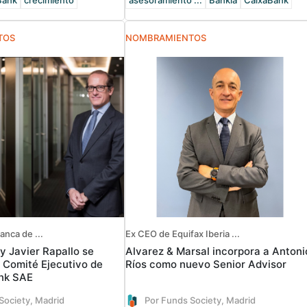
Bank
crecimiento
asesoramiento ...
Bankia
CaixaBank
TOS
NOMBRAMIENTOS
anca de ...
Ex CEO de Equifax Iberia ...
y Javier Rapallo se
Alvarez & Marsal incorpora a Antoni
l Comité Ejecutivo de
Ríos como nuevo Senior Advisor
nk SAE
Society, Madrid
Por Funds Society, Madrid