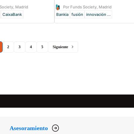
Society, Madrid
Por Funds Society, Madrid
CaixaBank
Bankia
fusión
innovación ...
current)
2
3
4
5
Siguiente
Asesoramiento