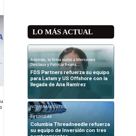
LO MÁS ACTUAL
NOMBRAMIENTOS
Además, la firma sumó a Mercedes
Delclaux y Patricia Beans
FDS Partners refuerza su equipo
para Latam y US Offshore con la
llegada de Ana Ramírez
su
o
NOMBRAMIENTOS
En Londres
Columbia Threadneedle refuerza
su equipo de Inversión con tres