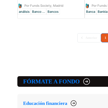
Por Funds Society, Madrid
Por Funds 
análisis
Banco ...
Bancos
Banca
Bankia
(
Anterior
1
FÓRMATE A FONDO
Educación financiera