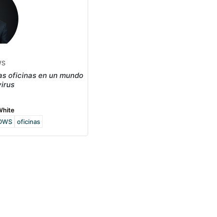
WS
las oficinas en un mundo
irus
White
DWS
oficinas