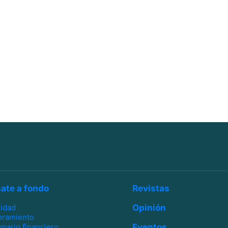
ate a fondo
Revistas
lidad
Opinión
oramiento
onario financiero
Eventos