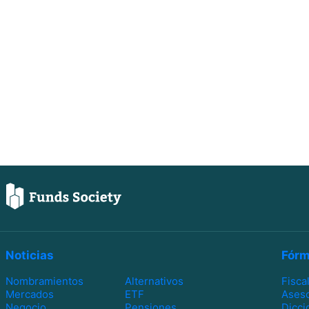
Noticias
Fórm
Nombramientos
Alternativos
Fisca
Mercados
ETF
Ases
Negocio
Pensiones
Dicci