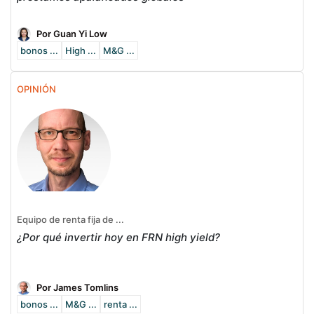
Por Guan Yi Low
bonos ...
High ...
M&G ...
OPINIÓN
Equipo de renta fija de ...
¿Por qué invertir hoy en FRN high yield?
Por James Tomlins
bonos ...
M&G ...
renta ...